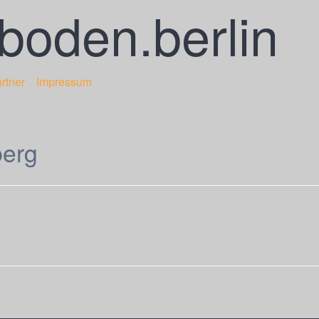
oden.berlin
rtner
Impressum
berg